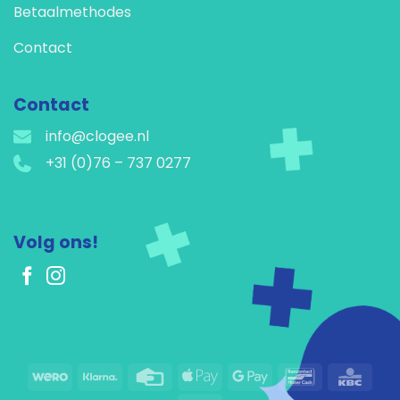
Betaalmethodes
Contact
Contact
info@clogee.nl
+31 (0)76 – 737 0277
Volg ons!
Wero
Klarna
Creditcard
Apple
Google
Bancontact
KBC
betalen
Betalen