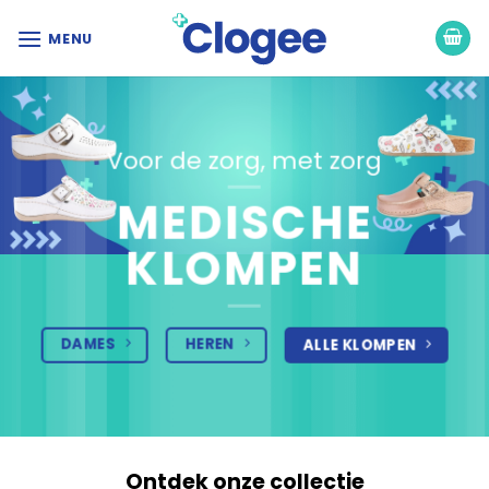
Ga
naar
MENU
inhoud
Voor de zorg, met zorg
MEDISCHE
KLOMPEN
DAMES
HEREN
ALLE KLOMPEN
Ontdek onze collectie