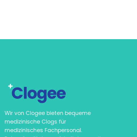
€
49,95
€
49,95
€
49,95
Wir von Clogee bieten bequeme
medizinische Clogs für
medizinisches Fachpersonal.