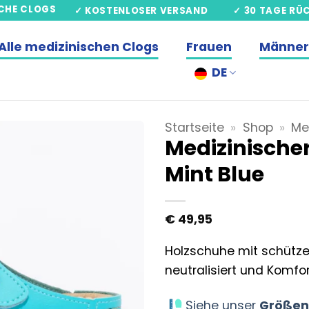
SCHE CLOGS
✓ KOSTENLOSER VERSAND
✓ 30 TAGE RÜ
Alle medizinischen Clogs
Frauen
Männer
DE
Startseite
»
Shop
»
Me
Medizinischer
Mint Blue
€
49,95
Holzschuhe mit schütze
neutralisiert und Komfor
Siehe unser
Größen