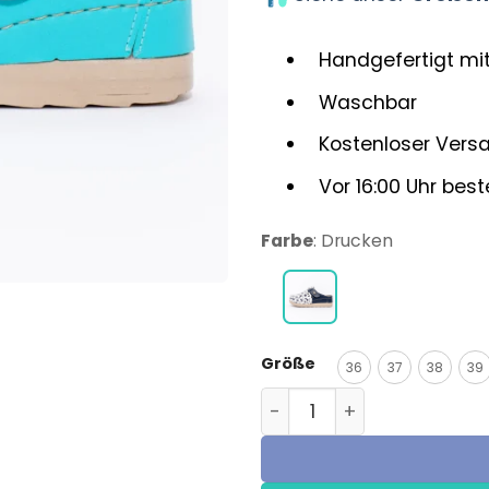
Handgefertigt mit
Waschbar
Kostenloser Vers
Vor 16:00 Uhr best
Farbe
:
Drucken
Größe
36
37
38
39
Medische klomp - Unisex