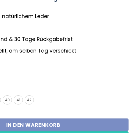
 natürlichem Leder
and & 30 Tage Rückgabefrist
ellt, am selben Tag verschickt
40
41
42
 Print Doctor Mint Blauw Menge
IN DEN WARENKORB