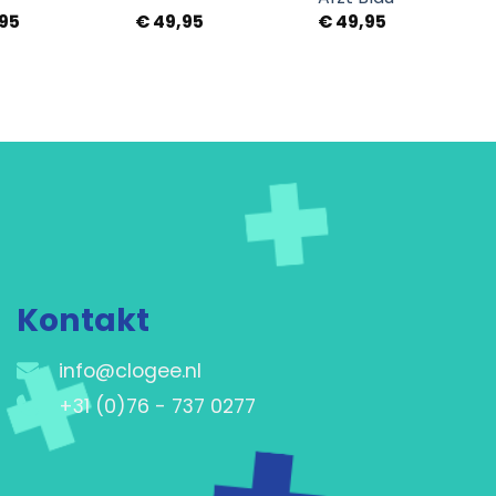
95
€
49,95
€
49,95
Kontakt
info@clogee.nl
+31 (0)76 - 737 0277