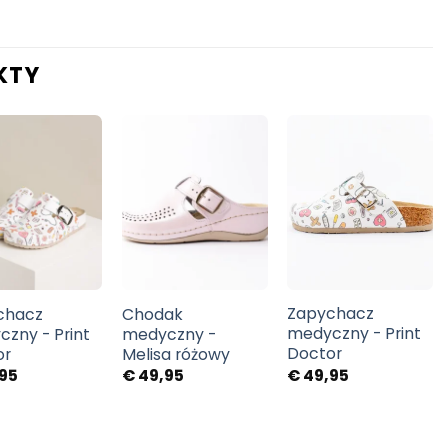
KTY
Zapychacz
chacz
Chodak
medyczny - Print
zny - Print
medyczny -
Doctor
or
Melisa różowy
€
49,95
95
€
49,95