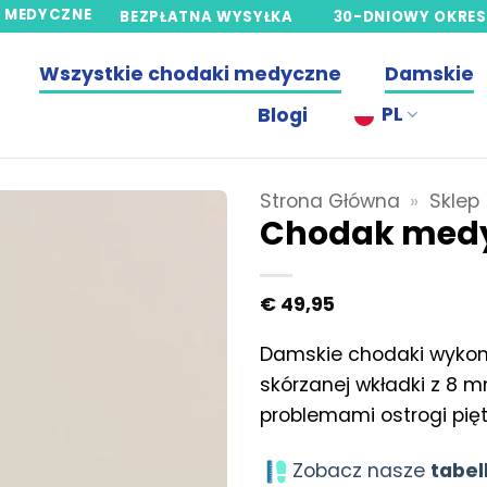
 MEDYCZNE
BEZPŁATNA WYSYŁKA
30-DNIOWY OKRE
Wszystkie chodaki medyczne
Damskie
PL
Blogi
Strona Główna
»
Sklep
Chodak medy
€
49,95
Damskie chodaki wykonan
skórzanej wkładki z 8 
problemami ostrogi pięt
Zobacz nasze
tabe