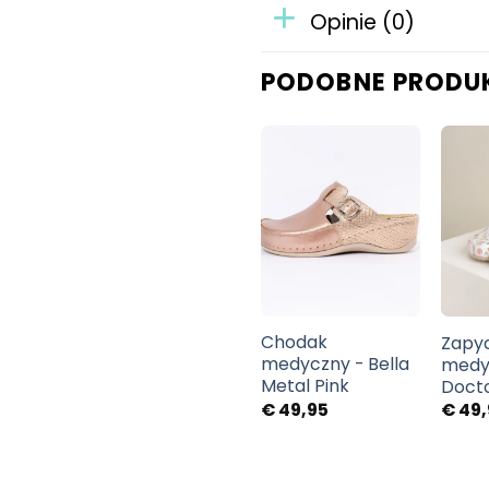
Opinie (0)
PODOBNE PRODU
Chodak
Chodak
Zapy
-
medyczny -
medyczny - Bella
medyc
ż
różowy
Metal Pink
Doct
€
49,95
€
49,95
€
49,