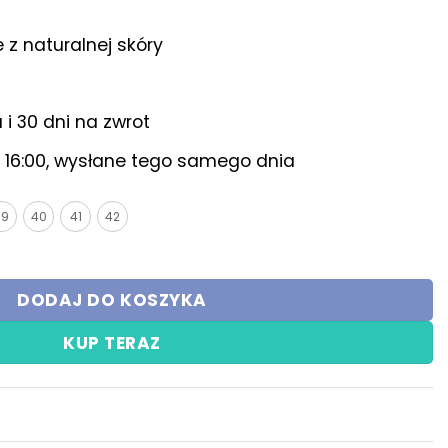
z naturalnej skóry
i 30 dni na zwrot
16:00, wysłane tego samego dnia
39
40
41
42
it
DODAJ DO KOSZYKA
KUP TERAZ