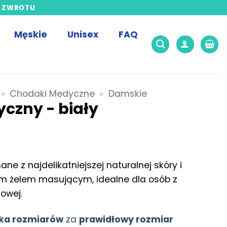
S ZWROTU
Męskie
Unisex
FAQ
»
Chodaki Medyczne
»
Damskie
czny - biały
e z najdelikatniejszej naturalnej skóry i
mm żelem masującym, idealne dla osób z
owej.
lka rozmiarów
za
prawidłowy rozmiar