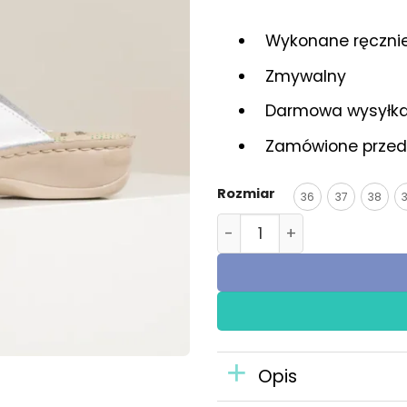
Wykonane ręcznie 
Zmywalny
Darmowa wysyłka 
Zamówione przed 
Rozmiar
36
37
38
ilość Medische klomp - W
Opis