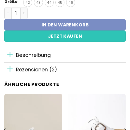
Größe
42
43
44
45
46
Medische klomp - Heren Marine Blauw Menge
IN DEN WARENKORB
JETZT KAUFEN
Beschreibung
Rezensionen (2)
ÄHNLICHE PRODUKTE