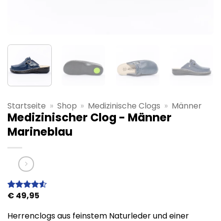
Startseite
»
Shop
»
Medizinische Clogs
»
Männer
Medizinischer Clog - Männer
Marineblau
€
49,95
Bewertet
2
mit
4.5
von 5,
Herrenclogs aus feinstem Naturleder und einer
basierend